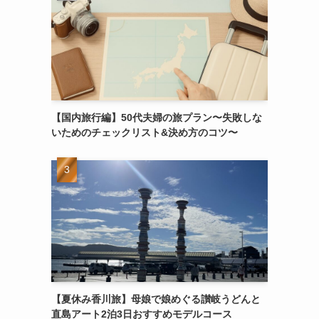
【国内旅行編】50代夫婦の旅プラン〜失敗しな
いためのチェックリスト&決め方のコツ〜
【夏休み香川旅】母娘で娘めぐる讃岐うどんと
直島アート2泊3日おすすめモデルコース