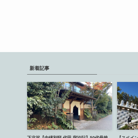
新着記事
下北沢【由縁別邸 代田 宿泊記】50代母娘
【スペイン