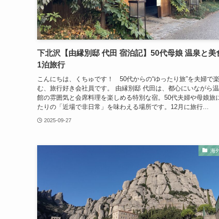
下北沢【由縁別邸 代田 宿泊記】50代母娘 温泉と美
1泊旅行
こんにちは、くちゅです！ 50代からの“ゆったり旅”を夫婦で
む、旅行好き会社員です。 由縁別邸 代田は、都心にいながら
館の雰囲気と会席料理を楽しめる特別な宿。50代夫婦や母娘旅
たりの「近場で非日常」を味わえる場所です。12月に旅行...
2025-09-27
海