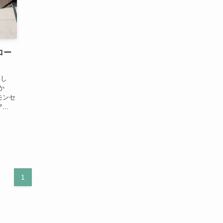
ロー
楽し
か
モンセ
..
1