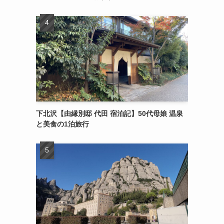
下北沢【由縁別邸 代田 宿泊記】50代母娘 温泉
と美食の1泊旅行