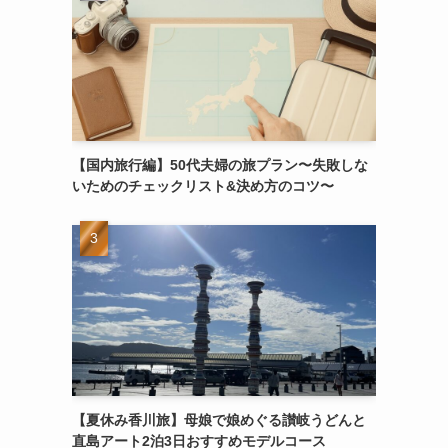
【国内旅行編】50代夫婦の旅プラン〜失敗しな
いためのチェックリスト&決め方のコツ〜
【夏休み香川旅】母娘で娘めぐる讃岐うどんと
直島アート2泊3日おすすめモデルコース