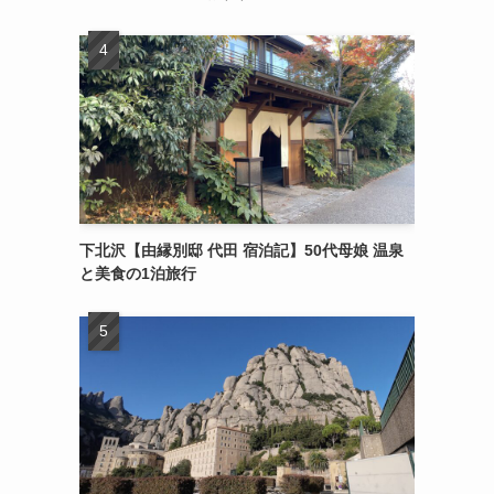
下北沢【由縁別邸 代田 宿泊記】50代母娘 温泉
と美食の1泊旅行